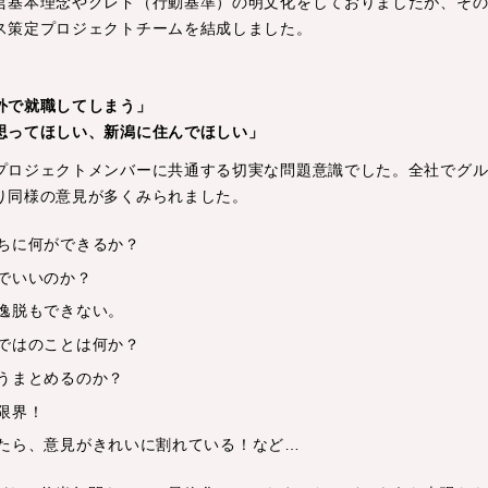
営基本理念やクレド（行動基準）の明文化をしておりましたが、そ
ス策定プロジェクトチームを結成しました。
外で就職してしまう」
思ってほしい、新潟に住んでほしい」
プロジェクトメンバーに共通する切実な問題意識でした。全社でグ
り同様の意見が多くみられました。
ちに何ができるか？
でいいのか？
逸脱もできない。
ではのことは何か？
うまとめるのか？
限界！
たら、意見がきれいに割れている！など…