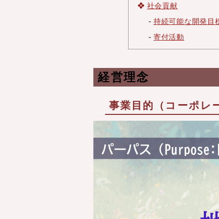
社会貢献
-
持続可能な開発目標
-
寄付活動
経営理念
事業目的（コーポレ