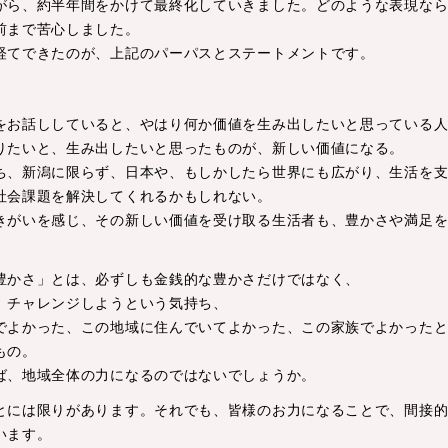
がら、約半年間をかけて最終化していきました。どのような表現な
前まで苦心しました。
経てできたのが、上記のパーパスとステートメントです。
をお話ししていると、やはり何か価値を生み出したいと思っている
りたいと、生み出したいと思ったものが、新しい価値になる。
ち、新潟に限らず、日本や、もしかしたら世界にも広がり、生活を
社会課題を解決してくれるかもしれない。
きがいを感じ、その新しい価値を受け取る生活者も、豊かさや満足
豊かさ」とは、必ずしも金銭的な豊かさだけではなく、
、チャレンジしようという気持ち、
でよかった、この地域に住んでいてよかった、この家族でよかった
もの。
ば、地域全体の力になるのではないでしょうか。
とには限りがあります。それでも、皆様のお力になることで、間接
います。