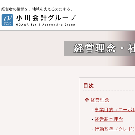
経営者の情熱を、地域を支える力にする。
経営理念・
目次
経営理念
-
事業目的（コーポ
-
経営基本理念
-
行動基準（クレド