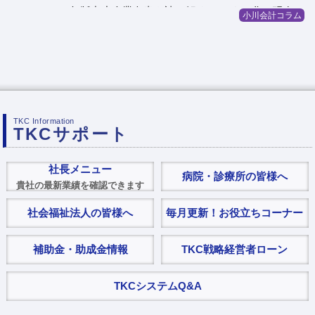
2026年版中小企業白書を読み解く デジタル化の現在
小川会計コラム
地を知る
遺留分侵害に対する課税
高齢者雇用 65歳超雇用推進助成金
TKC Information
TKCサポート
社長メニュー
病院・診療所の皆様へ
貴社の最新業績を確認できます
社会福祉法人の皆様へ
毎月更新！お役立ちコーナー
補助金・助成金情報
TKC戦略経営者ローン
TKCシステムQ&A